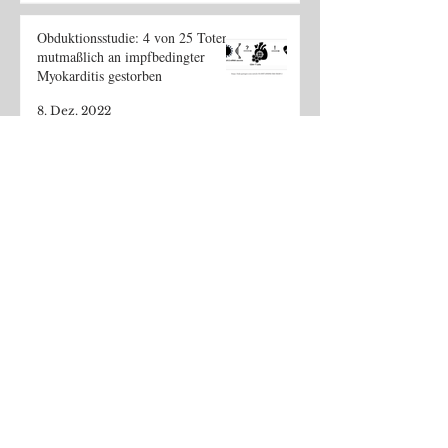
Obduktionsstudie: 4 von 25 Toten
mutmaßlich an impfbedingter
Myokarditis gestorben
8. Dez. 2022
WHO VigiAccess Datenbank:
4.743.187 Reports mit 11.067.210
einzelnen Impf Nebenwirkungen
29. Nov. 2022
Alarmierend: 1 von 35
Geboosterten hat Laborwerte, die
auf akute Herzschädigung
hinweisen
31. Okt. 2022