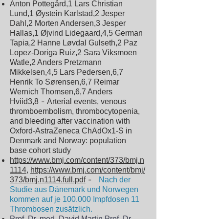
Anton Pottegård,1 Lars Christian
Lund,1 Øystein Karlstad,2 Jesper
Dahl,2 Morten Andersen,3 Jesper
Hallas,1 Øjvind Lidegaard,4,5 German
Tapia,2 Hanne Løvdal Gulseth,2
Paz
Lopez-Doriga Ruiz,2 Sara Viksmoen
Watle,2 Anders Pretzmann
Mikkelsen,4,5
Lars Pedersen,6,7
Henrik To Sørensen,6,7 Reimar
Wernich Thomsen,6,7 Anders
-
Hviid3,8
Arterial events, venous
thromboembolism, thrombocytopenia,
and bleeding after vaccination with
Oxford-AstraZeneca ChAdOx1-S in
Denmark and Norway: population
base
cohort study
https://www.bmj.com/content/373/bmj.n
1114,
https://www.bmj.com/content/bmj/
-
373/bmj.n1114.full.pdf
Nach der
Studie aus Dänemark und Norwegen
kommen auf je 100.000 Impfdosen 11
Thrombosen zusätzlich.
Prof. Dr. med. David Martin Prof. Dr.