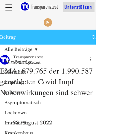
Transparenztest
Unterstützen
Beitrag
Alle Beiträge
Transparenztest
Alle Beiträge
8 Min. Lesezeit
EMA: 679.765 der 1.990.587
Mortalität
gemeldeten Covid Impf
Impfung
Nebenwirkungen sind schwer
PCR Test
Asymptomatisch
Lockdown
     23. August 2022
Immunität
Krankenhaus