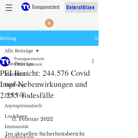
Transparenztest
Unterstützen
Beitrag
Alle Beiträge
Transparenztest
Alle Beiträge
6 Min. Lesezeit
PEI Bericht: 244.576 Covid
Mortalität
Impf Nebenwirkungen und
Impfung
2.255 Todesfälle
PCR Test
Asymptomatisch
Lockdown
    11. Februar 2022
Immunität
Im aktuellen Sicherheitsbericht 
Krankenhaus