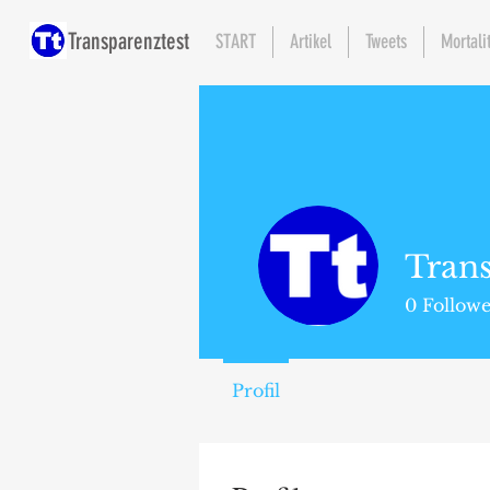
Transparenztest
START
Artikel
Tweets
Mortali
Trans
0
Follow
Profil