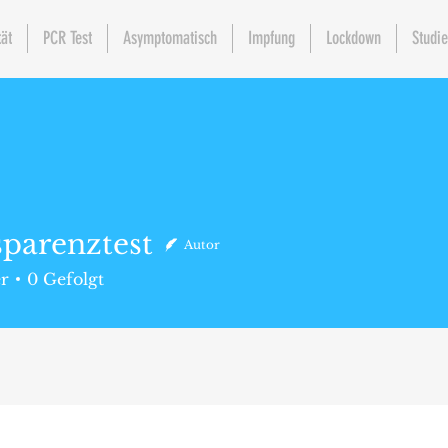
tät
PCR Test
Asymptomatisch
Impfung
Lockdown
Studi
parenztest
Autor
er
0
Gefolgt