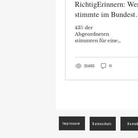
RichtigErinnern: We
stimmte im Bundest
für die Impfpflicht?
43% der
Abgeordneten
stimmten für eine
Allgemeine
Impfpflicht. Vor allem
Abgeordnete der
Grünen und SPD
21483
0
nahmen eine
Impfapartheid in
Kauf.
Impressum
Datenschutz
Konta