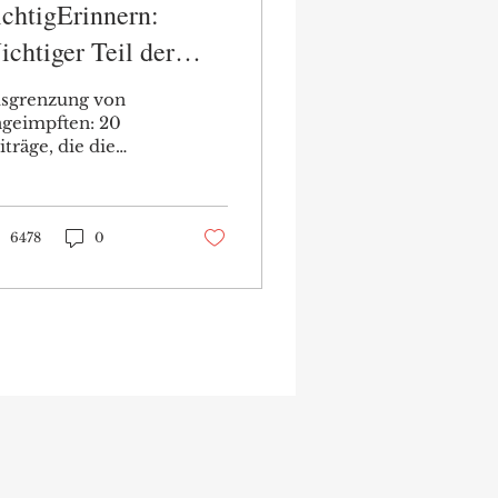
chtigErinnern:
chtiger Teil der
farbeitung -
sgrenzung von
usgrenzung
geimpften: 20
iträge, die die
derung von Politik
Medien nach
sgrenzung von
geimpften
6478
0
kumentieren.