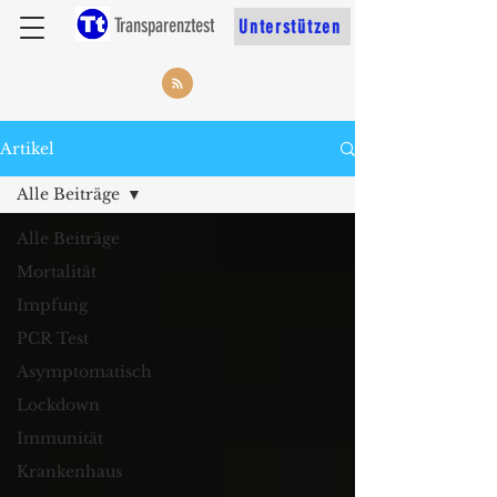
Transparenztest
Unterstützen
Artikel
Alle Beiträge
Alle Beiträge
Mortalität
Impfung
PCR Test
Asymptomatisch
Lockdown
Immunität
Krankenhaus