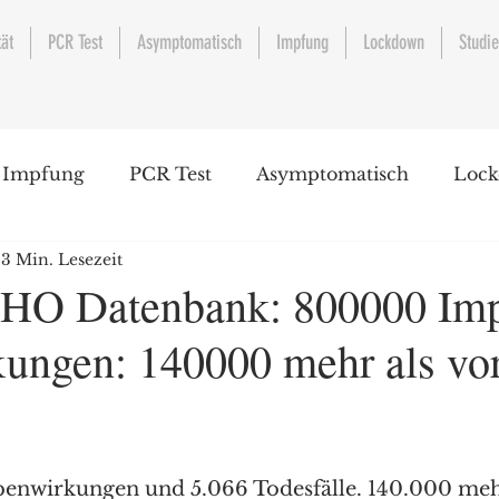
tät
PCR Test
Asymptomatisch
Impfung
Lockdown
Studi
Impfung
PCR Test
Asymptomatisch
Loc
3 Min. Lesezeit
HO Datenbank: 800000 Imp
ungen: 140000 mehr als vo
enwirkungen und 5.066 Todesfälle. 140.000 mehr