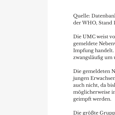
Quelle: Datenban
der WHO, Stand 1
Die UMC weist vor
gemeldete Nebenw
Impfung handelt. 
zwangsläufig um 
Die gemeldeten N
jungen Erwachsene
auch nicht, da bi
möglicherweise i
geimpft werden.
Die größte Gruppe