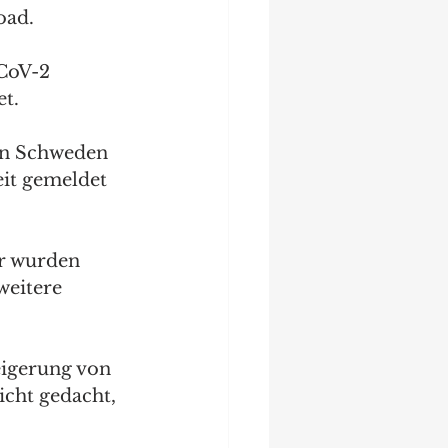
oad. 
CoV-2 
t.
in Schweden 
it gemeldet 
r wurden 
weitere 
eigerung von 
icht gedacht, 