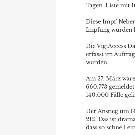
Tagen. Liste mit 
Diese Impf-Neben
Impfung wurden l
Die VigiAccess D
erfasst im Auftr
wurden. 
Am 27. März waren
660.773 gemeldete
140.000 Fälle gelis
Der Anstieg um 14
21%. Das ist drama
dass so schnell e