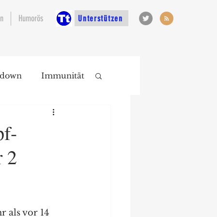
en
Humorös
Unterstützen
kdown
Immunität
f-
r 2
 als vor 14 