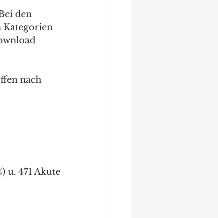
Bei den 
n Kategorien 
Download 
fen nach 
 u. 471 Akute 