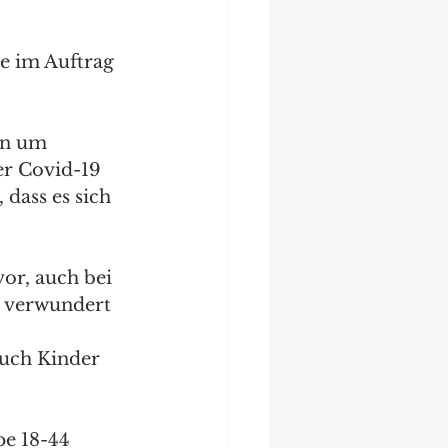
e im Auftrag 
en um 
r Covid-19 
dass es sich 
r, auch bei 
s verwundert 
 
uch Kinder 
e 18-44 