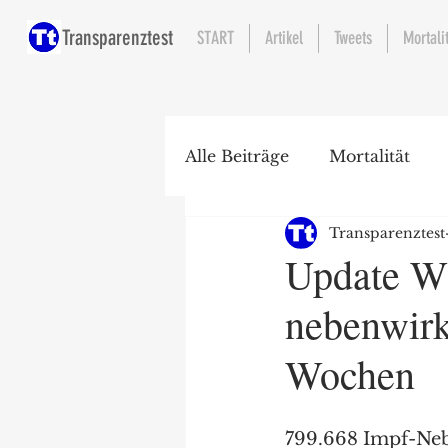
Transparenztest
START
Artikel
Tweets
Mortali
Alle Beiträge
Mortalität
Transparenztest
Krankenhaus
Update W
nebenwirk
Wochen
799.668 Impf-Neb