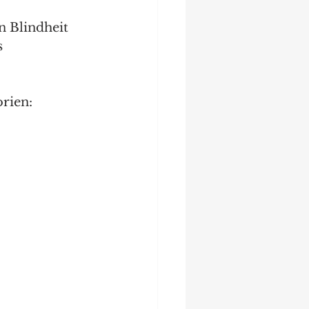
n Blindheit
s
rien: