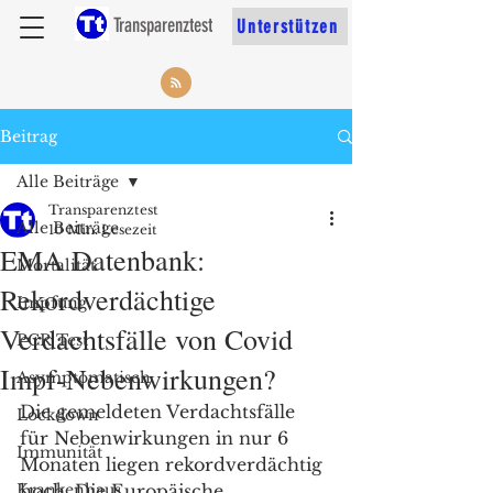
Transparenztest
Unterstützen
Beitrag
Alle Beiträge
Transparenztest
Alle Beiträge
10 Min. Lesezeit
EMA Datenbank:
Mortalität
Rekordverdächtige
Impfung
Verdachtsfälle von Covid
PCR Test
Impf-Nebenwirkungen?
Asymptomatisch
Die gemeldeten Verdachtsfälle 
Lockdown
für Nebenwirkungen in nur 6 
Immunität
Monaten liegen rekordverdächtig 
Krankenhaus
hoch. Die Europäische 