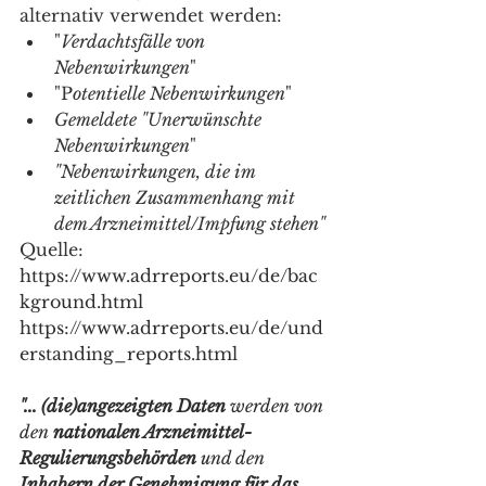
alternativ verwendet werden:
"
Verdachtsfälle von 
Nebenwirkungen
"
"P
otentielle Nebenwirkungen
" 
Gemeldete "Unerwünschte 
Nebenwirkungen
"
"Nebenwirkungen, die im 
zeitlichen Zusammenhang mit 
dem Arzneimittel/Impfung stehen"
Quelle: 
https://www.adrreports.eu/de/bac
kground.html
https://www.adrreports.eu/de/und
erstanding_reports.html
"... (die)angezeigten Daten
 werden von 
den 
nationalen Arzneimittel-
Regulierungsbehörden
 und den 
Inhabern der Genehmigung für das 