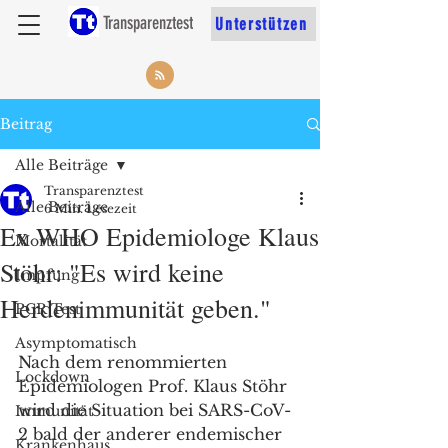
Transparenztest
Unterstützen
Beitrag
Alle Beiträge
Transparenztest
Alle Beiträge
6 Min. Lesezeit
Ex WHO Epidemiologe Klaus
Mortalität
Stöhr: "Es wird keine
Impfung
Herdenimmunität geben."
PCR Test
Asymptomatisch
Nach dem renommierten 
Lockdown
Epidemiologen Prof. Klaus Stöhr 
wird die Situation bei SARS-CoV-
Immunität
2 bald der anderer endemischer 
Krankenhaus