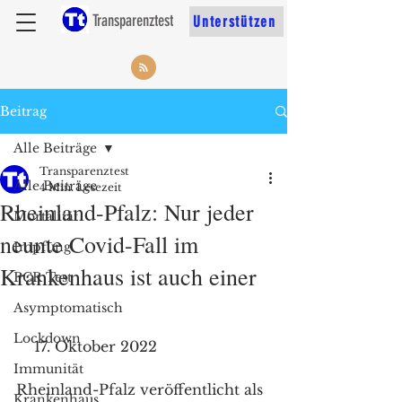
Transparenztest
Unterstützen
Beitrag
Alle Beiträge
Transparenztest
Alle Beiträge
4 Min. Lesezeit
Rheinland-Pfalz: Nur jeder
Mortalität
neunte Covid-Fall im
Impfung
Krankenhaus ist auch einer
PCR Test
Asymptomatisch
Lockdown
    17. Oktober 2022 
Immunität
Rheinland-Pfalz veröffentlicht als 
Krankenhaus