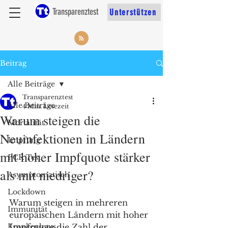
Transparenztest
Unterstützen
Beitrag
Alle Beiträge
Transparenztest
Alle Beiträge
4 Min. Lesezeit
Warum steigen die
Mortalität
Neuinfektionen in Ländern
Impfung
mit hoher Impfquote stärker
PCR Test
als mit niedriger?
Asymptomatisch
Lockdown
Warum steigen in mehreren 
Immunität
europäischen Ländern mit hoher 
Krankenhaus
Impfquote die Zahl der 