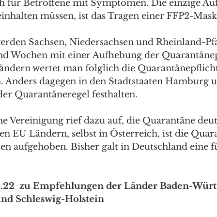
ch für Betroffene mit Symptomen. Die einzige Aufl
 einhalten müssen, ist das Tragen einer FFP2-Mas
erden Sachsen, Niedersachsen und Rheinland-Pfa
nd Wochen mit einer Aufhebung der Quarantänepf
ändern wertet man folglich die Quarantänepflicht 
 Anders dagegen in den Stadtstaaten Hamburg un
der Quarantäneregel festhalten.
he Vereinigung rief dazu auf, die Quarantäne deu
len EU Ländern, selbst in Österreich, ist die Quar
ten aufgehoben. Bisher galt in Deutschland eine f
11.22  zu Empfehlungen der Länder Baden-Würt
und Schleswig-Holstein