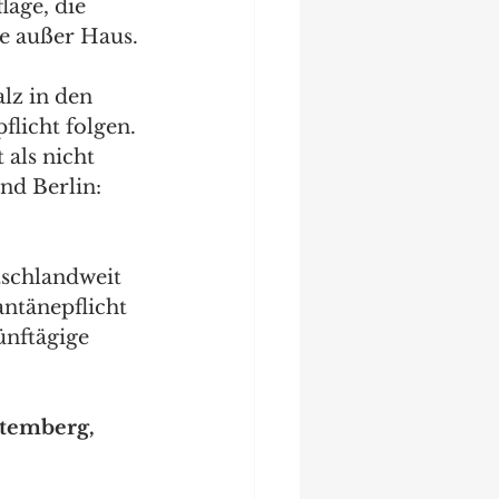
age, die 
ke außer Haus.
lz in den 
licht folgen. 
als nicht 
d Berlin: 
tschlandweit 
antänepflicht 
ünftägige 
temberg, 