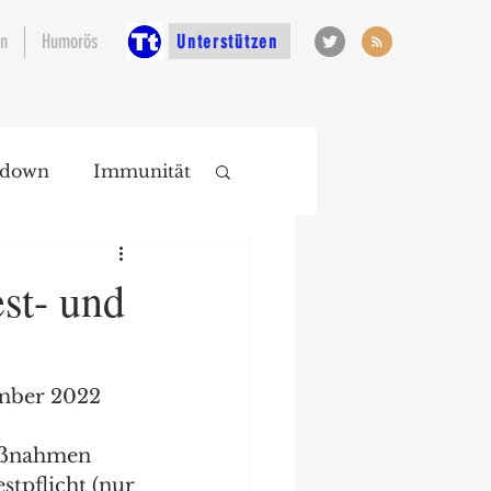
en
Humorös
Unterstützen
kdown
Immunität
st- und
. November 2022 
aßnahmen 
tpflicht (nur 