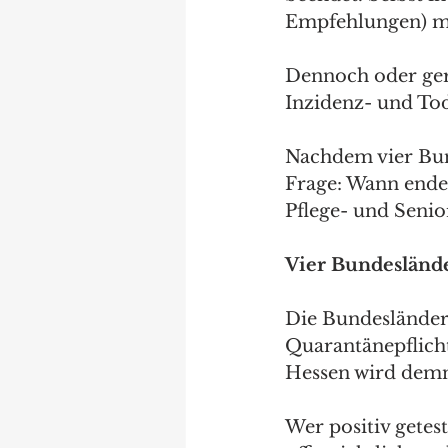
Empfehlungen) m
Dennoch oder ger
Inzidenz- und Tod
Nachdem vier Bund
Frage: Wann endet
Pflege- und Seni
Vier Bundeslände
Die Bundeslände
Quarantänepflicht
Hessen wird demn
Wer positiv getest