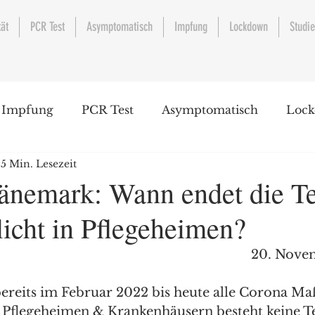
tät
PCR Test
Asymptomatisch
Impfung
Lockdown
Studi
Impfung
PCR Test
Asymptomatisch
Loc
5 Min. Lesezeit
änemark: Wann endet die Te
icht in Pflegeheimen?
													20
ereits im Februar 2022 bis heute alle Corona M
n Pflegeheimen & Krankenhäusern besteht keine Tes