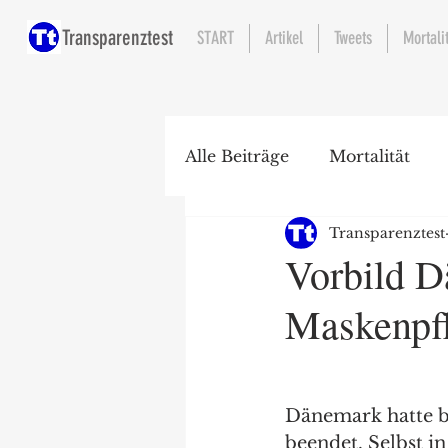
Transparenztest
START
Artikel
Tweets
Mortali
Alle Beiträge
Mortalität
Transparenztest
Krankenhaus
Vorbild D
Maskenpfl
Dänemark hatte b
beendet. Selbst i