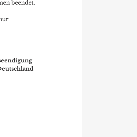
men beendet.
nur 
Beendigung 
Deutschland