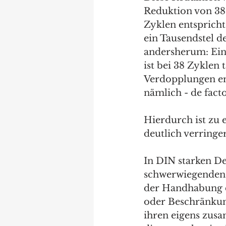
Reduktion von 38 
Zyklen entspricht
ein Tausendstel d
andersherum: Ein
ist bei 38 Zyklen
Verdopplungen ent
nämlich - de facto
Hierdurch ist zu e
deutlich verringe
In DIN starken De
schwerwiegenden G
der Handhabung d
oder Beschränkun
ihren eigens zusa