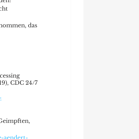
den?
ht  
rnommen, das 
cessing 
9), CDC 24/7 
-
Geimpften, 
e-aendert-