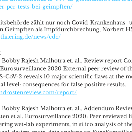
uer-pcr-tests-bei-geimpften/
tsbehörde zählt nur noch Covid-Krankenhaus- 
on Geimpften als Impfdurchbrechung, Norbert Hä
rthaering.de/news/cdc/
 
, Bobby Rajesh Malhotra et. al., Review report C
. Eurosurveillance 2020 External peer review of t
S-CoV-2 reveals 10 major scientific flaws at the m
 level: consequences for false positive results. 
androstenreview.com/report/
, Bobby Rajesh Malhotra et. al., Addendum Revie
n et al. Eurosurveillance 2020: Peer reviewed li
ering wet-lab experiments, in silico analysis of t