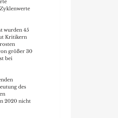
rte 
t Zyklenwerte 
t wurden 45 
t Kritikern 
rosten 
von größer 30 
t bei 
enden 
eutung des 
en 
n 2020 nicht 