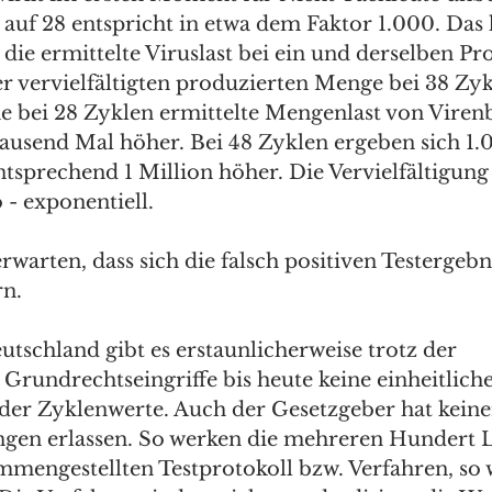
auf 28 entspricht in etwa dem Faktor 1.000. Das h
 die ermittelte Viruslast bei ein und derselben P
er vervielfältigten produzierten Menge bei 38 Zy
e bei 28 Zyklen ermittelte Mengenlast von Viren
 tausend Mal höher. Bei 48 Zyklen ergeben sich 1.
sprechend 1 Million höher. Die Vervielfältigung 
 - exponentiell. 
rwarten, dass sich die falsch positiven Testergebn
rn.
utschland gibt es erstaunlicherweise trotz der 
rundrechtseingriffe bis heute keine einheitlich
er Zyklenwerte. Auch der Gesetzgeber hat keine
gen erlassen. So werken die mehreren Hundert 
mmengestellten Testprotokoll bzw. Verfahren, so w