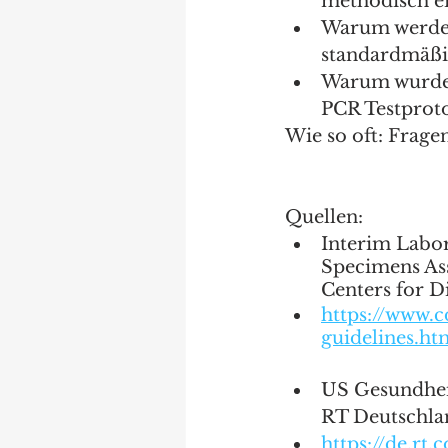
methodisch ei
Warum werden
standardmäßig
Warum wurde 
PCR Testproto
Wie so oft: Frage
Quellen: 
Interim Labor
Specimens Ass
Centers for D
https://www.c
guidelines.h
US Gesundheit
RT Deutschla
https://de.rt