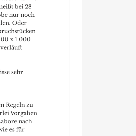
eißt bei 28 
robe nur noch 
klen. Oder 
bruchstücken 
000 x 1.000 
verläuft 
isse sehr 
en Regeln zu 
rlei Vorgaben 
Labore nach 
ie es für 