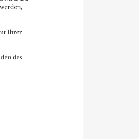
 werden, 
it Ihrer 
nden des 