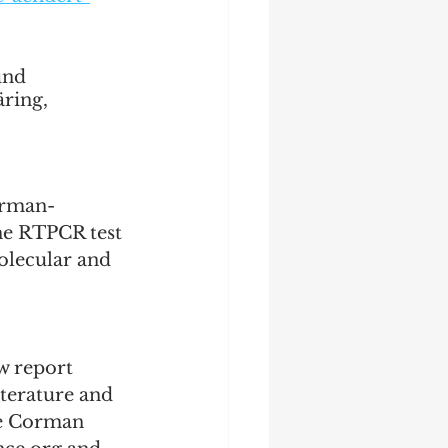
und 
ring,
orman-
he RTPCR test 
olecular and 
w report 
terature and 
he Corman 