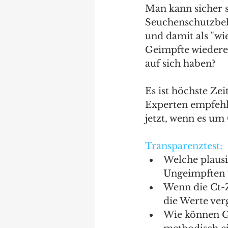
Man kann sicher s
Seuchenschutzbehö
und damit als "wi
Geimpfte wiedere
auf sich haben? 
Es ist höchste Zei
Experten empfehle
jetzt, wenn es um
Transparenztest:
Welche plausi
Ungeimpften 
Wenn die Ct-Z
die Werte ver
Wie können G