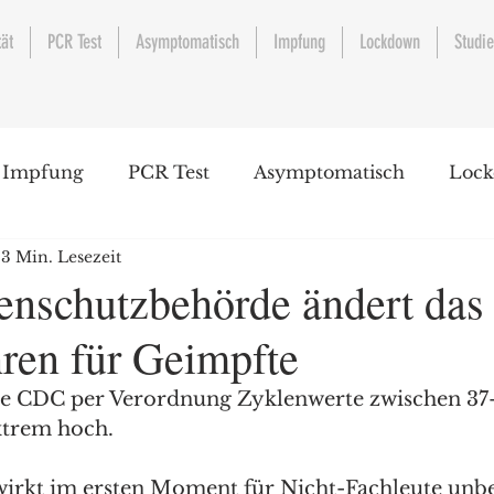
tät
PCR Test
Asymptomatisch
Impfung
Lockdown
Studi
Impfung
PCR Test
Asymptomatisch
Loc
3 Min. Lesezeit
nschutzbehörde ändert da
hren für Geimpfte
ie CDC per Verordnung Zyklenwerte zwischen 37-
xtrem hoch. 
wirkt im ersten Moment für Nicht-Fachleute unbe