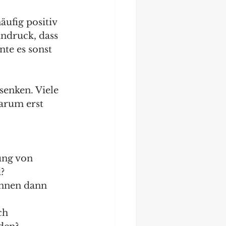
ufig positiv 
ndruck, dass 
te es sonst 
senken. Viele 
arum erst 
ung von 
?
önnen dann 
ch 