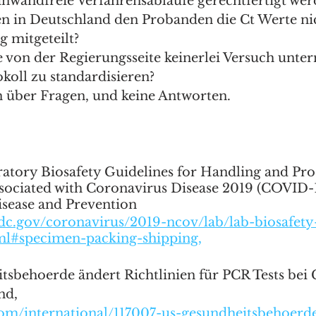
nwandfreie Verfahrensabläufe gerechtfertigt wer
 in Deutschland den Probanden die Ct Werte nic
 mitgeteilt?
von der Regierungsseite keinerlei Versuch unte
koll zu standardisieren? 
n über Fragen, und keine Antworten.
atory Biosafety Guidelines for Handling and Pro
ociated with Coronavirus Disease 2019 (COVID-1
isease and Prevention   
dc.gov/coronavirus/2019-ncov/lab/lab-biosafety
tml#specimen-packing-shipping,
sbehoerde ändert Richtlinien für PCR Tests bei 
nd,
.com/international/117007-us-gesundheitsbehoerd