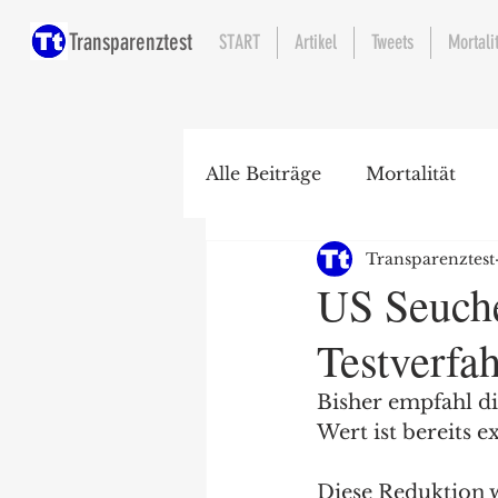
Transparenztest
START
Artikel
Tweets
Mortali
Alle Beiträge
Mortalität
Transparenztest
Krankenhaus
US Seuche
Testverfa
Bisher empfahl d
Wert ist bereits e
Diese Reduktion 