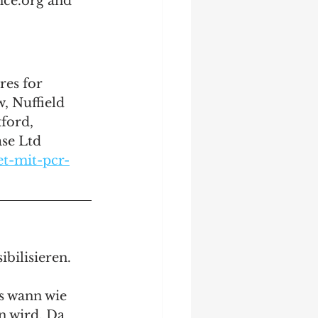
nce.org and 
res for 
, Nuffield 
ford, 
se Ltd 
et-mit-pcr-
bilisieren. 
s wann wie 
 wird. Da 