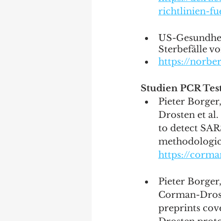
richtlinien-f
US-Gesundhei
Sterbefälle v
https://norbe
Studien PCR Test
Pieter Borger
Drosten et al
to detect SAR
methodological
https://corm
Pieter Borger
Corman-Droste
preprints cov