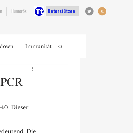
en
Humorös
Unterstützen
kdown
Immunität
s PCR
40. Dieser 
deutend. Die 