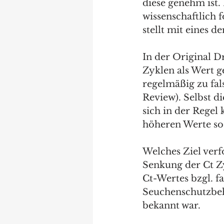
diese genehm ist. 
wissenschaftlich f
stellt mit eines 
In der Original 
Zyklen als Wert ge
regelmäßig zu fal
Review). Selbst d
sich in der Regel 
höheren Werte so 
Welches Ziel ver
Senkung der Ct Z
Ct-Wertes bzgl. f
Seuchenschutzbehö
bekannt war. 