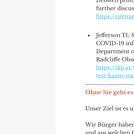
Drosten proto
further discus
https://corm
Jefferson T1; 
COVID-19 infe
Department of
Radcliffe Obs
https://tkp.a
test-kaum-mo
Ohne Sie geht es
Unser Ziel ist es 
Wir Bürger haben
und aus welchen 