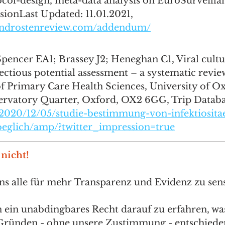
col-design, meta-data analysis on EuroSurveilla
sionLast Updated: 11.01.2021, 
androstenreview.com/addendum/
Spencer EA1; Brassey J2; Heneghan C1, Viral cultu
ctious potential assessment – a systematic review
 Primary Care Health Sciences, University of Ox
ervatory Quarter, Oxford, OX2 6GG, Trip Databa
t/2020/12/05/studie-bestimmung-von-infektiosita
eglich/amp/?twitter_impression=true
 nicht!
uns alle für mehr Transparenz und Evidenz zu sensi
 ein unabdingbares Recht darauf zu erfahren, wa
Gründen - ohne unsere Zustimmung - entschieden