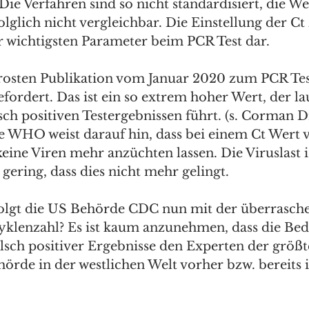
Die Verfahren sind so nicht standardisiert, die We
olglich nicht vergleichbar. Die Einstellung der C
der wichtigsten Parameter beim PCR Test dar.
Drosten Publikation vom Januar 2020 zum PCR Tes
fordert. Das ist ein so extrem hoher Wert, der lau
sch positiven Testergebnissen führt. (s. Corman D
ie WHO weist darauf hin, dass bei einem Ct Wert 
keine Viren mehr anzüchten lassen. Die Viruslast is
gering, dass dies nicht mehr gelingt.
folgt die US Behörde CDC nun mit der überrasch
yklenzahl? Es ist kaum anzunehmen, dass die Bed
alsch positiver Ergebnisse den Experten der größt
rde in der westlichen Welt vorher bzw. bereits i