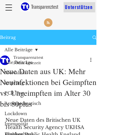
Transparenztest
Unterstützen
Beitrag
Alle Beiträge
Transparenztest
Alle Beiträge
5 Min. Lesezeit
Neue Daten aus UK: Mehr
Mortalität
Neuinfektionen bei Geimpften
Impfung
vs. Ungeimpften im Alter 30
PCR Test
bis 80plus
Asymptomatisch
Lockdown
Neue Daten des Britischen UK 
Immunität
Health Security Agency UKHSA 
Krankenhaus
(früher Public Health England 