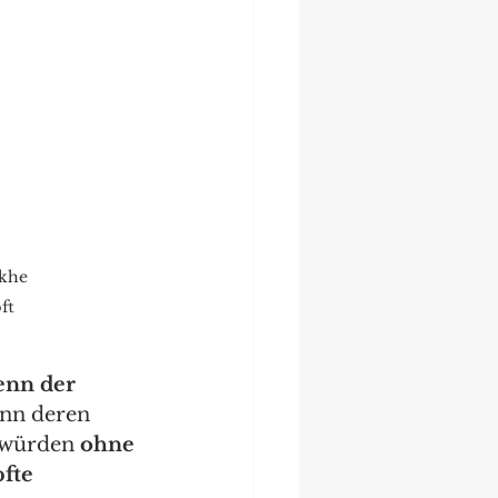
nkhe
ft
nn der 
enn deren 
 würden 
ohne 
fte 