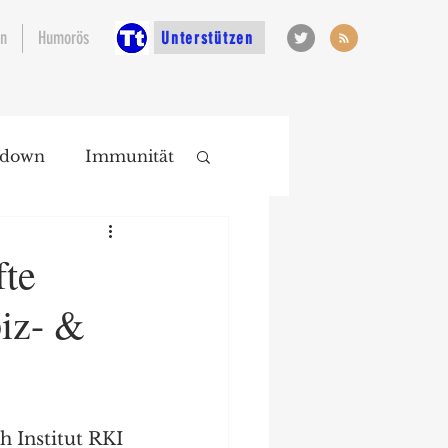
en
Humorös
Unterstützen
kdown
Immunität
fte
piz- &
Institut RKI 