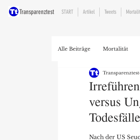
Transparenztest
START
Artikel
Tweets
Mortali
Alle Beiträge
Mortalität
Transparenztest
Krankenhaus
Irreführe
versus Un
Todesfäll
Nach der US Seuc