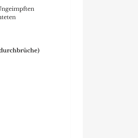
Ungeimpften 
hteten 
fdurchbrüche)