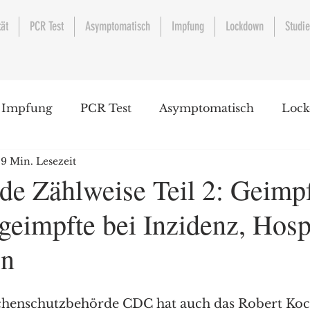
tät
PCR Test
Asymptomatisch
Impfung
Lockdown
Studi
Impfung
PCR Test
Asymptomatisch
Loc
9 Min. Lesezeit
nde Zählweise Teil 2: Geimp
geimpfte bei Inzidenz, Hos
en
henschutzbehörde CDC hat auch das Robert Koch 