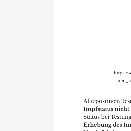
https:/
iten_
Alle positiven Tes
Impfstatus nicht
Status bei Testun
Erhebung des Imp