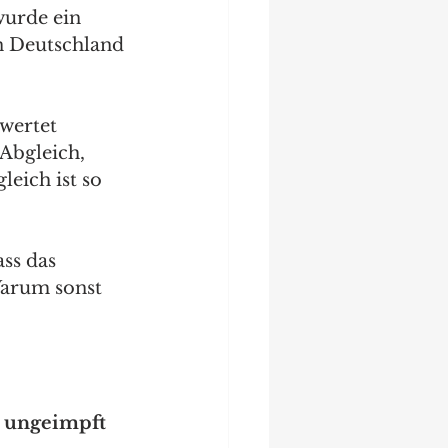
urde ein 
n Deutschland 
wertet 
Abgleich, 
eich ist so 
ss das 
Warum sonst 
s ungeimpft 