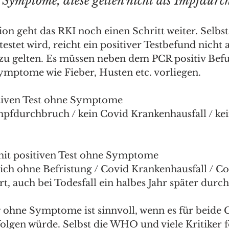
i Symptome, diese gelten nicht als Impfdurc
ion geht das RKI noch einen Schritt weiter. Selbs
stet wird, reicht ein positiver Testbefund nicht 
u gelten. Es müssen neben dem PCR positiv Bef
ymptome wie Fieber, Husten etc. vorliegen.
tiven Test ohne Symptome 
mpfdurchbruch / kein Covid Krankenhausfall / ke
it positiven Test ohne Symptome 
lich ohne Befristung / Covid Krankenhausfall / Co
ert, auch bei Todesfall ein halbes Jahr später durch
 ohne Symptome ist sinnvoll, wenn es für beide 
folgen würde. Selbst die WHO und viele Kritiker 