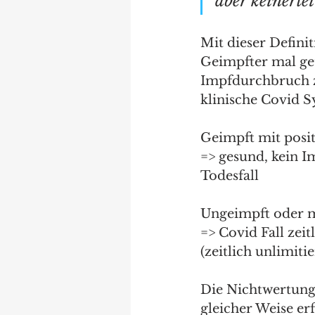
aber keinerle
Mit dieser Definit
Geimpfter mal gete
Impfdurchbruch z
klinische Covid S
Geimpft mit posi
=> gesund, kein I
Todesfall
Ungeimpft oder m
=> Covid Fall zeit
(zeitlich unlimiti
Die Nichtwertung
gleicher Weise er