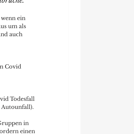
hbrüche.
t wenn ein 
aus um als 
und auch 
in Covid 
vid Todesfall 
 Autounfall).
Gruppen in 
fordern einen 