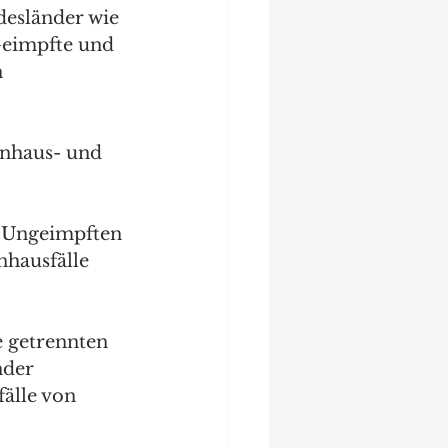
esländer wie  
Geimpfte und 
 
nhaus- und 
d Ungeimpften 
nhausfälle 
 getrennten 
der 
älle von 