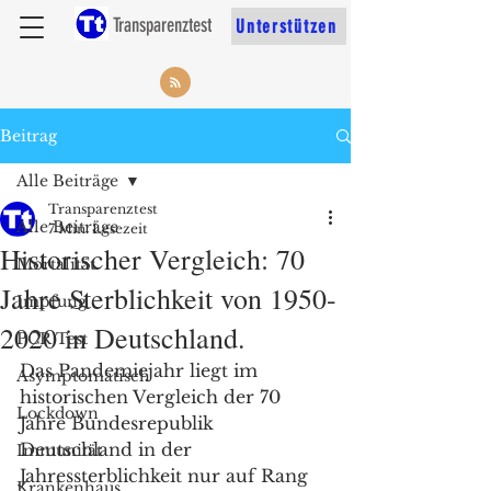
Transparenztest
Unterstützen
Beitrag
Alle Beiträge
Transparenztest
Alle Beiträge
7 Min. Lesezeit
Historischer Vergleich: 70
Mortalität
Jahre Sterblichkeit von 1950-
Impfung
2020 in Deutschland.
PCR Test
Das Pandemiejahr liegt im 
Asymptomatisch
historischen Vergleich der 70 
Lockdown
Jahre Bundesrepublik 
Deutschland in der 
Immunität
Jahressterblichkeit nur auf Rang 
Krankenhaus