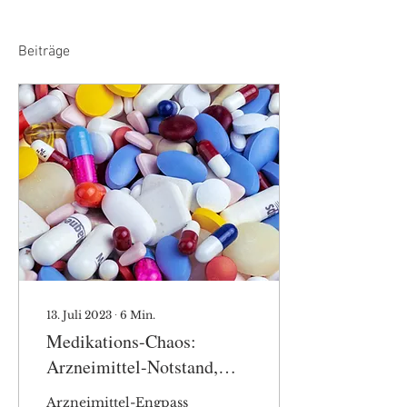
Beiträge
13. Juli 2023
∙
6
Min.
Medikations-Chaos:
Arzneimittel-Notstand,
Multimedikation, fehlende
Arzneimittel-Engpass