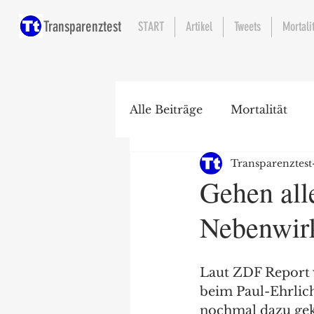
Transparenztest
START
Artikel
Tweets
Mortali
Alle Beiträge
Mortalität
Transparenztest
Krankenhaus
Gehen all
Nebenwir
Laut ZDF Report 
beim Paul-Ehrlich
nochmal dazu ge