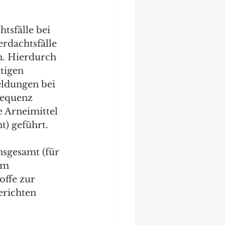
tsfälle bei 
rdachtsfälle 
n. Hierdurch 
tigen 
eldungen bei 
requenz 
 Arneimittel 
t) geführt.
nsgesamt (für 
im 
offe zur 
erichten 