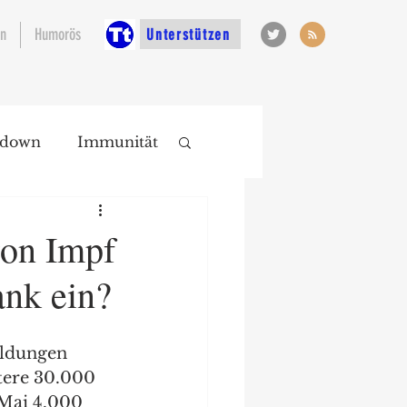
en
Humorös
Unterstützen
kdown
Immunität
von Impf
nk ein?
eldungen 
itere 30.000 
Mai 4.000 