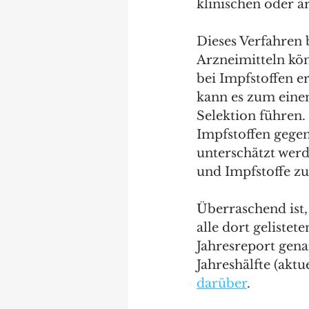
klinischen oder är
Dieses Verfahren 
Arzneimitteln kön
bei Impfstoffen e
kann es zum eine
Selektion führen.
Impfstoffen gege
unterschätzt wer
und Impfstoffe zu
Überraschend ist, 
alle dort gelistet
Jahresreport genan
Jahreshälfte (aktu
darüber
.