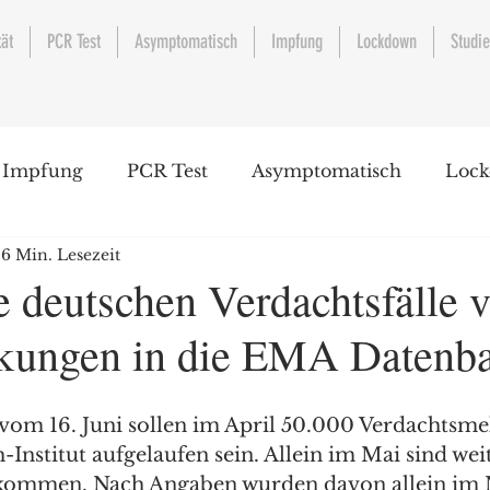
tät
PCR Test
Asymptomatisch
Impfung
Lockdown
Studi
Impfung
PCR Test
Asymptomatisch
Loc
6 Min. Lesezeit
e deutschen Verdachtsfälle 
kungen in die EMA Datenba
vom 16. Juni sollen im April 50.000 Verdachtsm
-Institut aufgelaufen sein. Allein im Mai sind we
kommen. Nach Angaben wurden davon allein im 