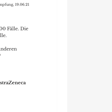
mpfung, 19.06.21
0 Fälle. Die 
le.
anderen 
?
straZeneca