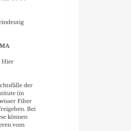
eindeutig 
 EMA
 Hier 
htsfälle der 
itute (in 
isser Filter 
reigeben. Bei 
iese können 
deren vom 